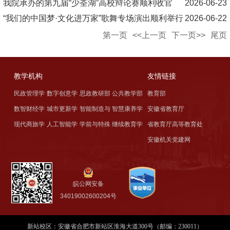
我院承办的第九届“少荃湖”高校辩论赛顺利收官
2026-06-23
“我们的中国梦·文化进万家”歌舞专场演出顺利举行
2026-06-22
第一页
<<上一页
下一页>>
尾页
教学机构
友情链接
民政管理学
数字创意学
思政教研部
公共教学部
教育部
数智财经学
城市更新学
智能制造与
智慧康养学
安徽省教育厅
院
院
现代商旅学
人工智能学
学前与特殊
继续教育学
省教育厅高等教育处
院
院
交通学院
院
安徽机关党建网
院
院
教育学院
院
皖公网安备
34019002600204号
新站校区：安徽省合肥市新站区淮海大道300号（邮编：230011）